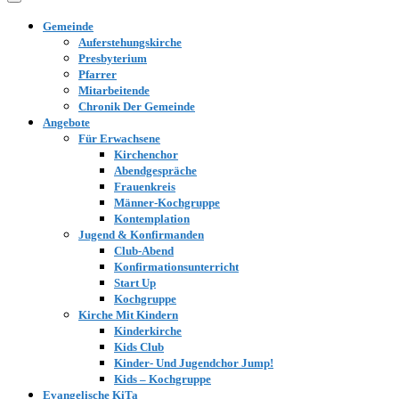
Gemeinde
Auferstehungskirche
Presbyterium
Pfarrer
Mitarbeitende
Chronik Der Gemeinde
Angebote
Für Erwachsene
Kirchenchor
Abendgespräche
Frauenkreis
Männer-Kochgruppe
Kontemplation
Jugend & Konfirmanden
Club-Abend
Konfirmationsunterricht
Start Up
Kochgruppe
Kirche Mit Kindern
Kinderkirche
Kids Club
Kinder- Und Jugendchor Jump!
Kids – Kochgruppe
Evangelische KiTa