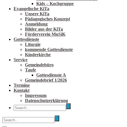
Kids – Kochgruppe
Evangelische KiTa
Unsere KiTa
Pädagogisches Konzept
Anmeldung
Bilder aus der KiTa
Förderverein MuSiK
Gottesdienste
Liturgie
kommende Gottesdienste
Kinderkirche
Service
Gemeindebüro
Taufe
Gottesdienste A
Gemeindebrief 1/2026
Termine
Kontakt
Impressum
Datenschutzerklärung