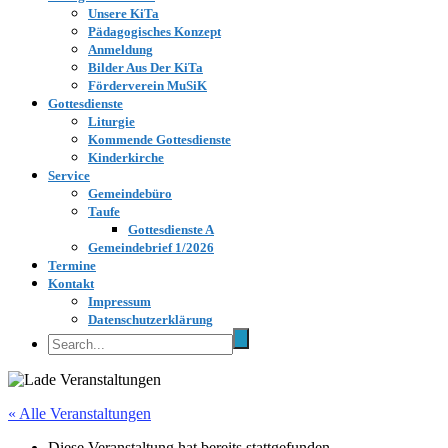
Unsere KiTa
Pädagogisches Konzept
Anmeldung
Bilder Aus Der KiTa
Förderverein MuSiK
Gottesdienste
Liturgie
Kommende Gottesdienste
Kinderkirche
Service
Gemeindebüro
Taufe
Gottesdienste A
Gemeindebrief 1/2026
Termine
Kontakt
Impressum
Datenschutzerklärung
« Alle Veranstaltungen
Diese Veranstaltung hat bereits stattgefunden.