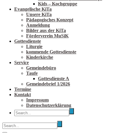
Kids – Kochgruppe
Evangelische KiTa
Unsere KiTa
Pädagogisches Konzept
Anmeldung
Bilder aus der KiTa
Förderverein MuSiK
Gottesdienste
Liturgie
kommende Gottesdienste
Kinderkirche
Service
Gemeindebüro
Taufe
Gottesdienste A
Gemeindebrief 1/2026
Termine
Kontakt
Impressum
Datenschutzerklärung