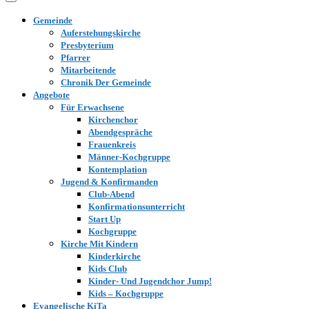
Gemeinde
Auferstehungskirche
Presbyterium
Pfarrer
Mitarbeitende
Chronik Der Gemeinde
Angebote
Für Erwachsene
Kirchenchor
Abendgespräche
Frauenkreis
Männer-Kochgruppe
Kontemplation
Jugend & Konfirmanden
Club-Abend
Konfirmationsunterricht
Start Up
Kochgruppe
Kirche Mit Kindern
Kinderkirche
Kids Club
Kinder- Und Jugendchor Jump!
Kids – Kochgruppe
Evangelische KiTa