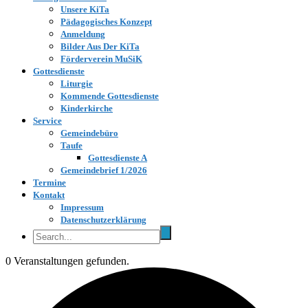
Unsere KiTa
Pädagogisches Konzept
Anmeldung
Bilder Aus Der KiTa
Förderverein MuSiK
Gottesdienste
Liturgie
Kommende Gottesdienste
Kinderkirche
Service
Gemeindebüro
Taufe
Gottesdienste A
Gemeindebrief 1/2026
Termine
Kontakt
Impressum
Datenschutzerklärung
0 Veranstaltungen gefunden.