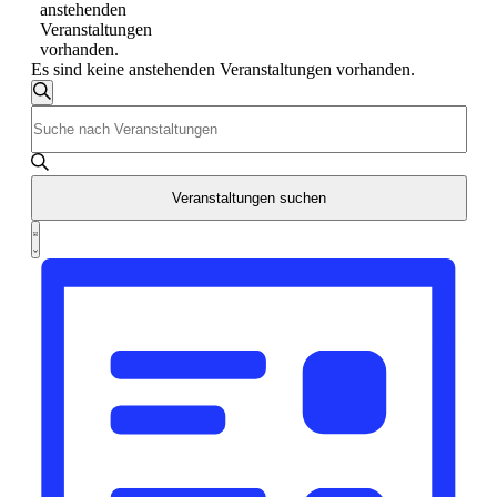
anstehenden
Veranstaltungen
vorhanden.
Es sind keine anstehenden Veranstaltungen vorhanden.
Veranstaltungen
Suche
Suche
Bitte
und
Schlüsselwort
Ansichten,
eingeben.
Navigation
Suche
nach
Veranstaltungen suchen
Veranstaltungen
Veranstaltung
Schlüsselwort.
Ansichten-
Liste
Navigation