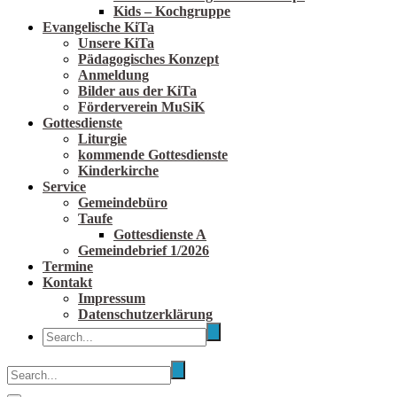
Kids – Kochgruppe
Evangelische KiTa
Unsere KiTa
Pädagogisches Konzept
Anmeldung
Bilder aus der KiTa
Förderverein MuSiK
Gottesdienste
Liturgie
kommende Gottesdienste
Kinderkirche
Service
Gemeindebüro
Taufe
Gottesdienste A
Gemeindebrief 1/2026
Termine
Kontakt
Impressum
Datenschutzerklärung