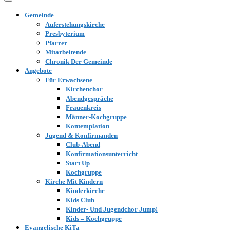
Gemeinde
Auferstehungskirche
Presbyterium
Pfarrer
Mitarbeitende
Chronik Der Gemeinde
Angebote
Für Erwachsene
Kirchenchor
Abendgespräche
Frauenkreis
Männer-Kochgruppe
Kontemplation
Jugend & Konfirmanden
Club-Abend
Konfirmationsunterricht
Start Up
Kochgruppe
Kirche Mit Kindern
Kinderkirche
Kids Club
Kinder- Und Jugendchor Jump!
Kids – Kochgruppe
Evangelische KiTa