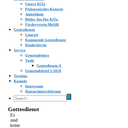
Unsere KiTa
Pädagogisches Konzept
Anmeldung
Bilder Aus Der KiTa
Förderverein MuSiK
Gottesdienste
Liturgie
Kommende Gottesdienste
Kinderkirche
Service
Gemeindebüro
Taufe
Gottesdienste A
Gemeindebrief 1/2026
Termine
Kontakt
Impressum
Datenschutzerklärung
Gottesdienst
Es
sind
keine