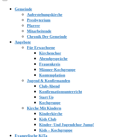
Gemeinde
Auferstehungskirche
Presbyterium
Pfarrer
Mitarbeitende
Chronik Der Gemeinde
Angebote
Für Erwachsene
Kirchenchor
Abendgespräche
Frauenkreis
Männer-Kochgruppe
Kontemplation
Jugend & Konfirmanden
Club-Abend
Konfirmationsunterricht
Start Up
Kochgruppe
Kirche Mit Kindern
Kinderkirche
Kids Club
Kinder- Und Jugendchor Jump!
Kids – Kochgruppe
Evangelische KiTa