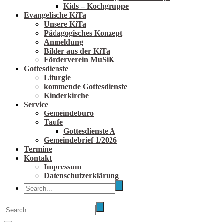
Kids – Kochgruppe
Evangelische KiTa
Unsere KiTa
Pädagogisches Konzept
Anmeldung
Bilder aus der KiTa
Förderverein MuSiK
Gottesdienste
Liturgie
kommende Gottesdienste
Kinderkirche
Service
Gemeindebüro
Taufe
Gottesdienste A
Gemeindebrief 1/2026
Termine
Kontakt
Impressum
Datenschutzerklärung