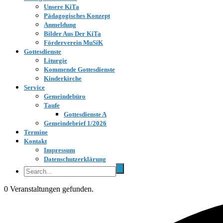
Unsere KiTa
Pädagogisches Konzept
Anmeldung
Bilder Aus Der KiTa
Förderverein MuSiK
Gottesdienste
Liturgie
Kommende Gottesdienste
Kinderkirche
Service
Gemeindebüro
Taufe
Gottesdienste A
Gemeindebrief 1/2026
Termine
Kontakt
Impressum
Datenschutzerklärung
0 Veranstaltungen gefunden.